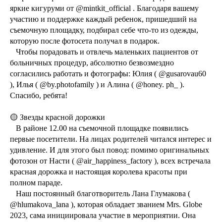
яркие кигуруми от @mintkit_official . Благодаря вашему
участию и поддержке каждый ребенок, пришедший на
съемочную площадку, подбирал себе что-то из одежды,
которую после фотосета получал в подарок.
⠀Чтобы порадовать и отвлечь маленьких пациентов от
больничных процедур, абсолютно безвозмездно
согласились работать и фотографы: Юлия ( @gusarovau60
), Илья ( @by.photofamily ) и Алина ( @honey. ph_ ).
Спасибо, ребята!
🟡 Звезды красной дорожки
⠀В районе 12.00 на съемочной площадке появились
первые посетители. На лицах родителей читался интерес и
удивление. И для этого был повод: помимо оригинальных
фотозон от Насти ( @air_happiness_factory ), всех встречала
красная дорожка и настоящая королева красоты при
полном параде.
⠀Наш постоянный благотворитель Лана Глумакова (
@hlumakova_lana ), которая обладает званием Mrs. Globe
2023, сама инициировала участие в мероприятии. Она